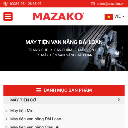
(0084)934 06 68 06
sales@mazako.vn
VIE
Toggle navigation
MÁY TIỆN VẠN NĂNG ĐÀI LOAN
TRANG CHỦ
SẢN PHẨM
MÁY TIỆN CƠ
MÁY TIỆN VẠN NĂNG ĐÀI LOAN
DANH MỤC SẢN PHẨM
MÁY TIỆN CƠ
Máy tiện Mini
Máy tiện vạn năng Đài Loan
Máy tiện vạn năng Châu Âu