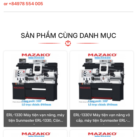
or +84978 554 005
SẢN PHẨM CÙNG DANH MỤC
ERL-1330 Máy tiện vạn năng, máy
ERL-1330V Máy tiện vạn năng vô
tiện Sunmaster ERL-1330, Công
cấp, máy tiện Sunmaster ERL-
suất 3HP, Lỗ trục Ø40mm
1330V, Công suất 3HP, Lỗ trục
Ø40mm