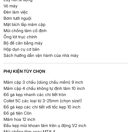
Vỏ máy
Đèn làm việc
Bơm tưới nguội
Mặt bích lắp mâm cặp
Mũi chống tâm cố định
Ống lót trục chính
Bộ đế cân bằng máy
Hộp dụn cụ cơ bản
Sách hướng dẫn vận hành của nhà máy
PHỤ KIỆN TÙY CHỌN
Mâm cặp 3 chấu (dùng chấu mềm) 9 inch
Mâm cặp 4 chấu không tự định tâm 10 inch
Đồ gá kẹp nhanh các chi tiết tròn
Collet 5C các loại từ 3-25mm (chọn size!)
Đồ gá kẹp các chi tiết với tốc kẹp 10 inch
Đồ gá tiện Côn
Mâm hoa 12 inch
Đầu kẹp mũi khoan tâm trên ụ động 1/2 inch
Mũi chống tâm xoay MT# 4