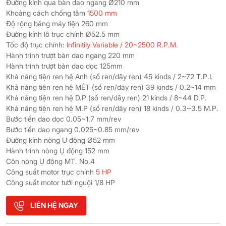
Đường kính qua bàn dao ngang Ø210 mm
Khoảng cách chống tâm
1500 mm
Độ rộng băng máy tiện 260 mm
Đường kính lỗ trục chính Ø52.5 mm
Tốc độ trục chính:
Infinitily Variable / 20~2500 R.P.M.
Hành trình trượt bàn dao ngang 220 mm
Hành trình trượt bàn dao dọc 125mm
Khả năng tiện ren hệ Anh (số ren/dãy ren) 45 kinds / 2~72 T.P.I.
Khả năng tiện ren hệ MÉT (số ren/dãy ren) 39 kinds / 0.2~14 mm
Khả năng tiện ren hệ D.P (số ren/dãy ren) 21 kinds / 8~44 D.P.
Khả năng tiện ren hệ M.P (số ren/dãy ren) 18 kinds / 0.3~3.5 M.P.
Bước tiến dao dọc 0.05~1.7 mm/rev
Bước tiến dao ngang 0.025~0.85 mm/rev
Đường kính nòng Ụ động Ø52 mm
Hành trình nòng Ụ động 152 mm
Côn nòng Ụ động MT. No.4
Công suất motor trục chính
5 HP
Công suất motor tưới nguội 1/8 HP
LIÊN HỆ NGAY