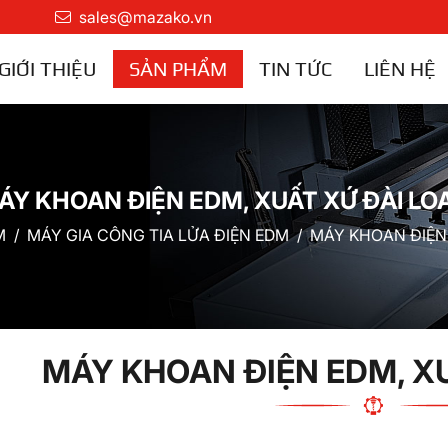
sales@mazako.vn
GIỚI THIỆU
SẢN PHẨM
TIN TỨC
LIÊN HỆ
ÁY KHOAN ĐIỆN EDM, XUẤT XỨ ĐÀI LO
M
MÁY GIA CÔNG TIA LỬA ĐIỆN EDM
MÁY KHOAN ĐIỆN
MÁY KHOAN ĐIỆN EDM, X