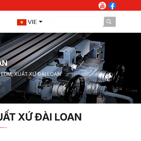
VIE
AN
 EDM, XUẤT XỨ ĐÀI LOAN
UẤT XỨ ĐÀI LOAN