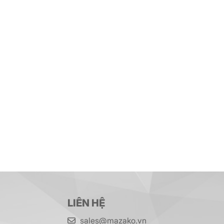
LIÊN HỆ
sales@mazako.vn