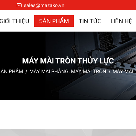
sales@mazako.vn
GIỚI THIỆU
SẢN PHẨM
TIN TỨC
LIÊN HỆ
MÁY MÀI TRÒN THỦY LỰC
SẢN PHẨM
MÁY MÀI PHẲNG, MÁY MÀI TRÒN
MÁY MÀI 