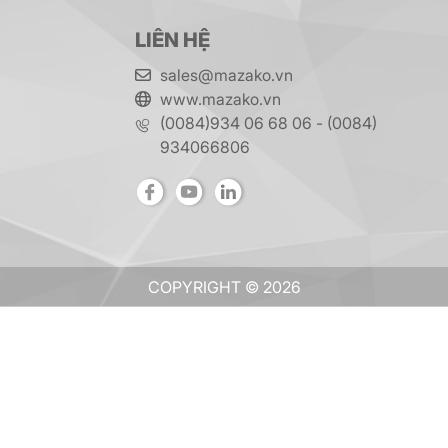
LIÊN HỆ
sales@mazako.vn
www.mazako.vn
(0084)934 06 68 06 - (0084)
934066806
COPYRIGHT © 2026