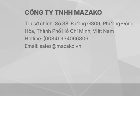
CÔNG TY TNHH MAZAKO
Trụ sở chính: Số 38, Đường GS09, Phường Đông
Hòa, Thành Phố Hồ Chí Minh, Việt Nam
Hotline: (0084) 934066806
Email: sales@mazako.vn