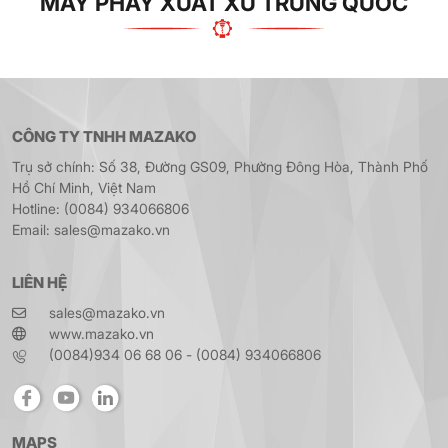
MÁY PHAY XUẤT XỨ TRUNG QUỐC
CÔNG TY TNHH MAZAKO
Trụ sở chính: Số 38, Đường GS09, Phường Đông Hòa, Thành Phố
Hồ Chí Minh, Việt Nam
Hotline: (0084) 934066806
Email: sales@mazako.vn
LIÊN HỆ
sales@mazako.vn
www.mazako.vn
(0084)934 06 68 06 - (0084) 934066806
MAPS