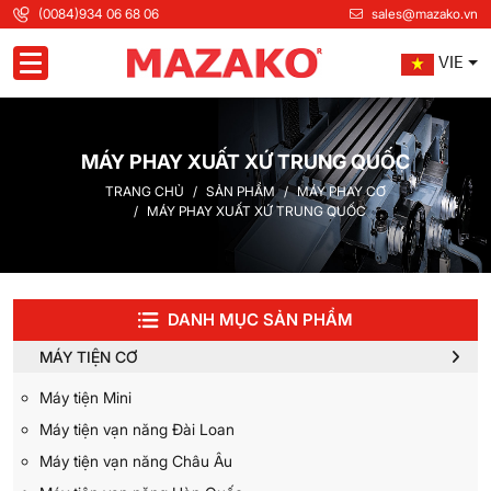
(0084)934 06 68 06
sales@mazako.vn
VIE
Toggle navigation
MÁY PHAY XUẤT XỨ TRUNG QUỐC
TRANG CHỦ
SẢN PHẨM
MÁY PHAY CƠ
MÁY PHAY XUẤT XỨ TRUNG QUỐC
DANH MỤC SẢN PHẨM
MÁY TIỆN CƠ
Máy tiện Mini
Máy tiện vạn năng Đài Loan
Máy tiện vạn năng Châu Âu