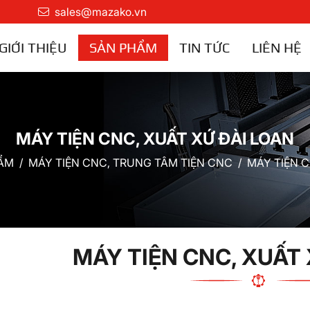
sales@mazako.vn
GIỚI THIỆU
SẢN PHẨM
TIN TỨC
LIÊN HỆ
MÁY TIỆN CNC, XUẤT XỨ ĐÀI LOAN
ẨM
MÁY TIỆN CNC, TRUNG TÂM TIỆN CNC
MÁY TIỆN C
MÁY TIỆN CNC, XUẤT 