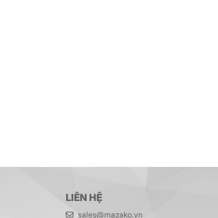
LIÊN HỆ
sales@mazako.vn