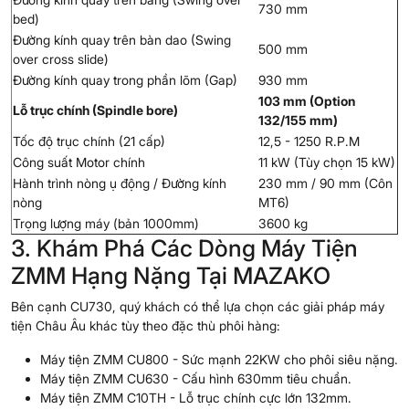
730 mm
bed)
Đường kính quay trên bàn dao (Swing
500 mm
over cross slide)
Đường kính quay trong phần lõm (Gap)
930 mm
103 mm (Option
Lỗ trục chính (Spindle bore)
132/155 mm)
Tốc độ trục chính (21 cấp)
12,5 - 1250 R.P.M
Công suất Motor chính
11 kW (Tùy chọn 15 kW)
Hành trình nòng ụ động / Đường kính
230 mm / 90 mm (Côn
nòng
MT6)
Trọng lượng máy (bản 1000mm)
3600 kg
3. Khám Phá Các Dòng Máy Tiện
ZMM Hạng Nặng Tại MAZAKO
Bên cạnh CU730, quý khách có thể lựa chọn các giải pháp máy
tiện Châu Âu khác tùy theo đặc thù phôi hàng:
Máy tiện ZMM CU800
- Sức mạnh 22KW cho phôi siêu nặng.
Máy tiện ZMM CU630
- Cấu hình 630mm tiêu chuẩn.
Máy tiện ZMM C10TH
- Lỗ trục chính cực lớn 132mm.