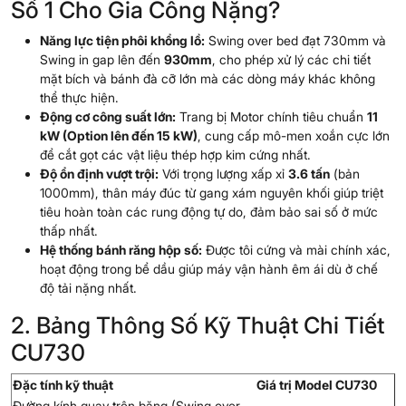
Số 1 Cho Gia Công Nặng?
Năng lực tiện phôi khổng lồ:
Swing over bed đạt 730mm và
Swing in gap lên đến
930mm
, cho phép xử lý các chi tiết
mặt bích và bánh đà cỡ lớn mà các dòng máy khác không
thể thực hiện.
Động cơ công suất lớn:
Trang bị Motor chính tiêu chuẩn
11
kW (Option lên đến 15 kW)
, cung cấp mô-men xoắn cực lớn
để cắt gọt các vật liệu thép hợp kim cứng nhất.
Độ ổn định vượt trội:
Với trọng lượng xấp xỉ
3.6 tấn
(bản
1000mm), thân máy đúc từ gang xám nguyên khối giúp triệt
tiêu hoàn toàn các rung động tự do, đảm bảo sai số ở mức
thấp nhất.
Hệ thống bánh răng hộp số:
Được tôi cứng và mài chính xác,
hoạt động trong bể dầu giúp máy vận hành êm ái dù ở chế
độ tải nặng nhất.
2. Bảng Thông Số Kỹ Thuật Chi Tiết
CU730
Đặc tính kỹ thuật
Giá trị Model CU730
Đường kính quay trên băng (Swing over