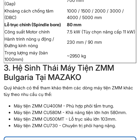
700 mm
(Gap)
Khoảng cách chống tâm
1000 / 1500 / 2000 / 3000 /
(DBC)
4000 / 5000 mm
Lỗ trục chính (Spindle bore)
80 mm
Công suất Motor chính
7.5 kW (Tùy chọn nâng cấp 11 kW)
Hành trình nòng ụ động /
230 mm / 90 mm
Đường kính nòng
Trọng lượng máy (bản
~2950 kg
1000mm)
3. Hệ Sinh Thái Máy Tiện ZMM
Bulgaria Tại MAZAKO
Quý khách có thể tham khảo thêm các dòng máy tiện ZMM khác
tùy theo nhu cầu cụ thể:
Máy tiện ZMM CU400M
- Phù hợp phôi tầm trung.
Máy tiện ZMM CU580M
- Khả năng tiện lớn hơn 580mm.
Máy tiện ZMM CU500MT
- Lỗ trục siêu lớn 103mm.
Máy tiện ZMM CU730
- Chuyên trị phôi hạng nặng.