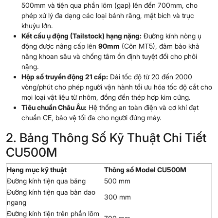
500mm và tiện qua phần lõm (gap) lên đến 700mm, cho
phép xử lý đa dạng các loại bánh răng, mặt bích và trục
khuỷu lớn.
Kết cấu ụ động (Tailstock) hạng nặng:
Đường kính nòng ụ
động được nâng cấp lên
90mm
(Côn MT5), đảm bảo khả
năng khoan sâu và chống tâm ổn định tuyệt đối cho phôi
nặng.
Hộp số truyền động 21 cấp:
Dải tốc độ từ 20 đến 2000
vòng/phút cho phép người vận hành tối ưu hóa tốc độ cắt cho
mọi loại vật liệu từ nhôm, đồng đến thép hợp kim cứng.
Tiêu chuẩn Châu Âu:
Hệ thống an toàn điện và cơ khí đạt
chuẩn CE, bảo vệ tối đa cho người đứng máy.
2. Bảng Thông Số Kỹ Thuật Chi Tiết
CU500M
Hạng mục kỹ thuật
Thông số Model CU500M
Đường kính tiện qua băng
500 mm
Đường kính tiện qua bàn dao
300 mm
ngang
Đường kính tiện trên phần lõm