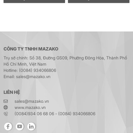
10HP, Lỗ trục chính Ø103mm
10HP, Lỗ trục chính Ø103mm
CÔNG TY TNHH MAZAKO
Trụ sở chính: Số 38, Đường GS09, Phường Đông Hòa, Thành Phố
Hồ Chí Minh, Việt Nam
Hotline: (0084) 934066806
Email: sales@mazako.vn
LIÊN HỆ
sales@mazako.vn
www.mazako.vn
(0084)934 06 68 06 - (0084) 934066806