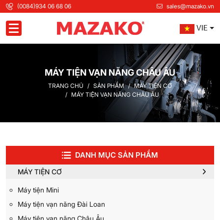
(0084)934 06 68 06
sales@mazako.vn
VIE
Toggle navigation
MÁY TIỆN VẠN NĂNG CHÂU ÂU
TRANG CHỦ
SẢN PHẨM
MÁY TIỆN CƠ
MÁY TIỆN VẠN NĂNG CHÂU ÂU
DANH MỤC SẢN PHẨM
MÁY TIỆN CƠ
Máy tiện Mini
Máy tiện vạn năng Đài Loan
Máy tiện vạn năng Châu Âu