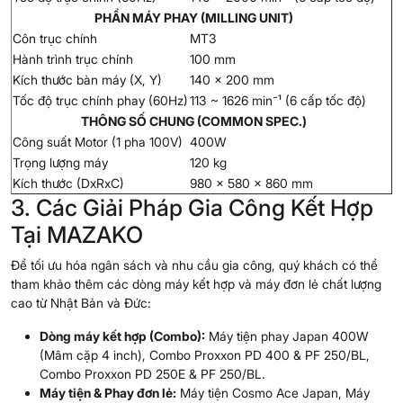
PHẦN MÁY PHAY (MILLING UNIT)
Côn trục chính
MT3
Hành trình trục chính
100 mm
Kích thước bàn máy (X, Y)
140 x 200 mm
Tốc độ trục chính phay (60Hz)
113 ~ 1626 min⁻¹ (6 cấp tốc độ)
THÔNG SỐ CHUNG (COMMON SPEC.)
Công suất Motor (1 pha 100V)
400W
Trọng lượng máy
120 kg
Kích thước (DxRxC)
980 x 580 x 860 mm
3. Các Giải Pháp Gia Công Kết Hợp
Tại MAZAKO
Để tối ưu hóa ngân sách và nhu cầu gia công, quý khách có thể
tham khảo thêm các dòng máy kết hợp và máy đơn lẻ chất lượng
cao từ Nhật Bản và Đức:
Dòng máy kết hợp (Combo):
Máy tiện phay Japan 400W
(Mâm cặp 4 inch)
,
Combo Proxxon PD 400 & PF 250/BL
,
Combo Proxxon PD 250E & PF 250/BL
.
Máy tiện & Phay đơn lẻ:
Máy tiện Cosmo Ace Japan
,
Máy