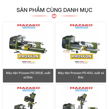
SẢN PHẨM CÙNG DANH MỤC
Máy tiện Proxxon PD 250/E, xuất
Máy tiện Proxxon PD 400, xuất xứ
xứ Đức
Đức