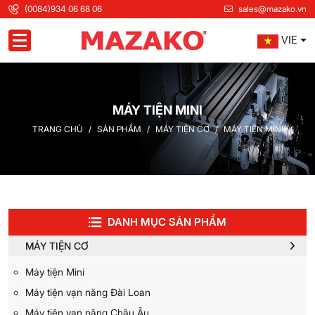
(0084)934 06 68 06
sales@mazako.vn
VIE
Toggle navigation
MÁY TIỆN MINI
TRANG CHỦ
SẢN PHẨM
MÁY TIỆN CƠ
MÁY TIỆN MINI
DANH MỤC SẢN PHẨM
MÁY TIỆN CƠ
Máy tiện Mini
Máy tiện vạn năng Đài Loan
Máy tiện vạn năng Châu Âu