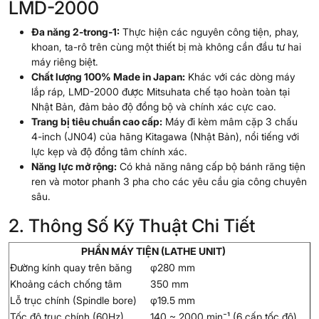
LMD-2000
Đa năng 2-trong-1:
Thực hiện các nguyên công tiện, phay,
khoan, ta-rô trên cùng một thiết bị mà không cần đầu tư hai
máy riêng biệt.
Chất lượng 100% Made in Japan:
Khác với các dòng máy
lắp ráp, LMD-2000 được Mitsuhata chế tạo hoàn toàn tại
Nhật Bản, đảm bảo độ đồng bộ và chính xác cực cao.
Trang bị tiêu chuẩn cao cấp:
Máy đi kèm mâm cặp 3 chấu
4-inch (JN04) của hãng Kitagawa (Nhật Bản), nổi tiếng với
lực kẹp và độ đồng tâm chính xác.
Năng lực mở rộng:
Có khả năng nâng cấp bộ bánh răng tiện
ren và motor phanh 3 pha cho các yêu cầu gia công chuyên
sâu.
2. Thông Số Kỹ Thuật Chi Tiết
PHẦN MÁY TIỆN (LATHE UNIT)
Đường kính quay trên băng
φ280 mm
Khoảng cách chống tâm
350 mm
Lỗ trục chính (Spindle bore)
φ19.5 mm
Tốc độ trục chính (60Hz)
140 ~ 2000 min⁻¹ (6 cấp tốc độ)