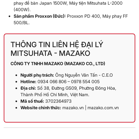
phay để bàn Japan 1500W
,
Máy tiện Mitsuhata L-2000
(400W)
.
Sản phẩm Proxxon (Đức):
Proxxon PD 400
,
Máy phay FF
500/BL
.
THÔNG TIN LIÊN HỆ ĐẠI LÝ
MITSUHATA - MAZAKO
CÔNG TY TNHH MAZAKO (MAZAKO CO., LTD)
Người phụ trách:
Ông Nguyễn Văn Tấn - C.E.O
Hotline:
0934 066 806 – 0978 554 005
Địa chỉ:
Số 38, Đường GS09, Phường Đông Hòa,
Thành Phố Hồ Chí Minh, Việt Nam.
Mã số thuế:
3702364973
Website chính thức:
mazako.vn
|
mazako.com.vn