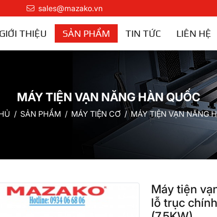
sales@mazako.vn
GIỚI THIỆU
SẢN PHẨM
TIN TỨC
LIÊN HỆ
MÁY TIỆN VẠN NĂNG HÀN QUỐC
HỦ
SẢN PHẨM
MÁY TIỆN CƠ
MÁY TIỆN VẠN NĂNG 
Máy tiện v
lỗ trục chí
(7.5KW)