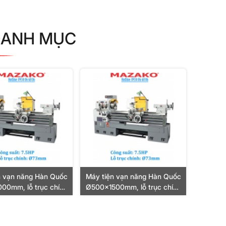
DANH MỤC
n vạn năng Hàn Quốc
Máy tiện vạn năng Hàn Quốc
00mm, lỗ trục chính
Ø500x1500mm, lỗ trục chính
, công suất motor
Ø73mm, công suất motor
.5HP (5.5KW)
7.5HP (5.5KW)