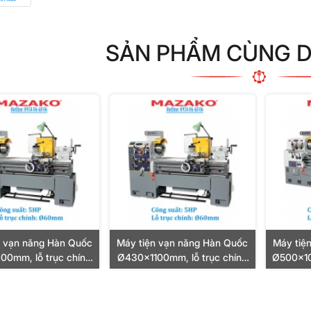
SẢN PHẨM CÙNG 
n vạn năng Hàn Quốc
Máy tiện vạn năng Hàn Quốc
Máy tiệ
0mm, lỗ trục chính
Ø430x1100mm, lỗ trục chính
Ø500x10
, công suất motor
Ø60mm, công suất motor
Ø73mm
5HP
5HP
7