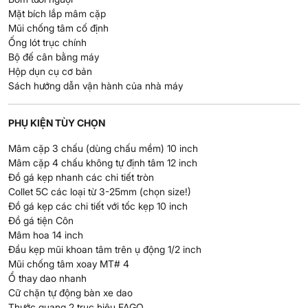
Mặt bích lắp mâm cặp
Mũi chống tâm cố định
Ống lót trục chính
Bộ đế cân bằng máy
Hộp dụn cụ cơ bản
Sách hướng dẫn vận hành của nhà máy
PHỤ KIỆN TÙY CHỌN
Mâm cặp 3 chấu (dùng chấu mềm) 10 inch
Mâm cặp 4 chấu không tự định tâm 12 inch
Đồ gá kẹp nhanh các chi tiết tròn
Collet 5C các loại từ 3-25mm (chọn size!)
Đồ gá kẹp các chi tiết với tốc kẹp 10 inch
Đồ gá tiện Côn
Mâm hoa 14 inch
Đầu kẹp mũi khoan tâm trên ụ động 1/2 inch
Mũi chống tâm xoay MT# 4
Ổ thay dao nhanh
Cữ chặn tự động bàn xe dao
Thước quang 2 trục hiệu FAGO