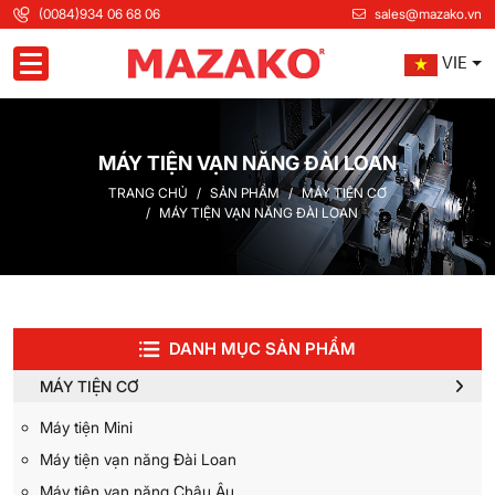
(0084)934 06 68 06
sales@mazako.vn
VIE
Toggle navigation
MÁY TIỆN VẠN NĂNG ĐÀI LOAN
TRANG CHỦ
SẢN PHẨM
MÁY TIỆN CƠ
MÁY TIỆN VẠN NĂNG ĐÀI LOAN
DANH MỤC SẢN PHẨM
MÁY TIỆN CƠ
Máy tiện Mini
Máy tiện vạn năng Đài Loan
Máy tiện vạn năng Châu Âu