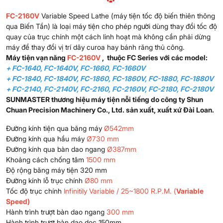
FC-2160V
Variable Speed Lathe (máy tiện tốc độ biến thiên thông
qua Biến Tần) là loại máy tiện cho phép người dùng thay đổi tốc độ
quay của trục chính một cách linh hoạt mà không cần phải dừng
máy để thay đổi vị trí dây curoa hay bánh răng thủ công.
Máy tiện vạn năng
FC-2160V
, thuộc FC Series với các model:
+ FC-1640, FC-1640V, FC-1660, FC-1660V
+ FC-1840, FC-1840V, FC-1860, FC-1860V, FC-1880, FC-1880V
+ FC-2140, FC-2140V, FC-2160, FC-2160V, FC-2180, FC-2180V
SUNMASTER thương hiệu máy tiện nỗi tiếng do công ty Shun
Chuan Precision Machinery Co., Ltd. sản xuất, xuất xứ Đài Loan.
Đường kính tiện qua băng máy
Ø542mm
Đường kính qua hầu máy
Ø730 mm
Đường kính qua bàn dao ngang
Ø387mm
Khoảng cách chống tâm
1500 mm
Độ rộng băng máy tiện 320 mm
Đường kính lỗ trục chính
Ø80 mm
Tốc độ trục chính
Infinitily Variable / 25~1800 R.P.M. (
Variable
Speed)
Hành trình trượt bàn dao ngang
300 mm
Hành trình trượt bàn dao dọc 150mm