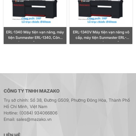
ERL-1340 Máy tiện vạn năng, máy
ERL-1340V Máy tiện vạn năng vô
tiện Sunmaster ERL-1340, Công
cấp, máy tiện Sunmaster ERL-
suất 3HP, Lỗ trục Ø40mm
1340V, Công suất 3HP, Lỗ trục
Ø40mm
CÔNG TY TNHH MAZAKO
Trụ sở chính: Số 38, Đường GS09, Phường Đông Hòa, Thành Phố
Hồ Chí Minh, Việt Nam
Hotline: (0084) 934066806
Email: sales@mazako.vn
LIÊN HỆ