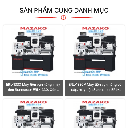
SẢN PHẨM CÙNG DANH MỤC
ERL-1330 Máy tiện vạn năng, máy
ERL-1330V Máy tiện vạn năng vô
tiện Sunmaster ERL-1330, Công
cấp, máy tiện Sunmaster ERL-
suất 3HP, Lỗ trục Ø40mm
1330V, Công suất 3HP, Lỗ trục
Ø40mm