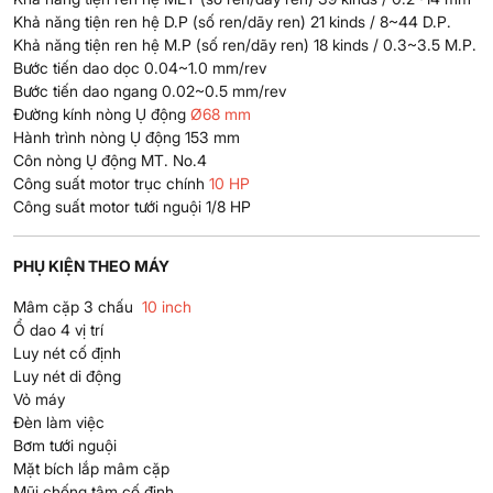
Khả năng tiện ren hệ D.P (số ren/dãy ren) 21 kinds / 8~44 D.P.
Khả năng tiện ren hệ M.P (số ren/dãy ren) 18 kinds / 0.3~3.5 M.P.
Bước tiến dao dọc 0.04~1.0 mm/rev
Bước tiến dao ngang 0.02~0.5 mm/rev
Đường kính nòng Ụ động
Ø68 mm
Hành trình nòng Ụ động 153 mm
Côn nòng Ụ động MT. No.4
Công suất motor trục chính
10 HP
Công suất motor tưới nguội 1/8 HP
PHỤ KIỆN THEO MÁY
Mâm cặp 3 chấu
10 inch
Ổ dao 4 vị trí
Luy nét cố định
Luy nét di động
Vỏ máy
Đèn làm việc
Bơm tưới nguội
Mặt bích lắp mâm cặp
Mũi chống tâm cố định