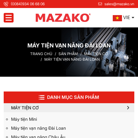
(0084)934 06 68 06
sales@mazako.vn
VIE
Toggle navigation
MÁY TIỆN VẠN NĂNG ĐÀI LOAN
TRANG CHỦ
SẢN PHẨM
MÁY TIỆN CƠ
MÁY TIỆN VẠN NĂNG ĐÀI LOAN
DANH MỤC SẢN PHẨM
MÁY TIỆN CƠ
Máy tiện Mini
Máy tiện vạn năng Đài Loan
Máy tiện vạn năng Châu Âu