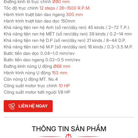
Đường kính lỗ trục chính
Ø80 mm
Tốc độ trục chính
12 steps / 26~1500 R.P.M.
Hành trình trượt bàn dao ngang
300 mm
Hành trình trượt bàn dao dọc 150mm
Khả năng tiện ren hệ Anh (số ren/dãy ren) 45 kinds / 2~72 T.P.I.
Khả năng tiện ren hệ MÉT (số ren/dãy ren) 39 kinds / 0.2~14 mm
Khả năng tiện ren hệ D.P (số ren/dãy ren) 21 kinds / 8~44 D.P.
Khả năng tiện ren hệ M.P (số ren/dãy ren) 18 kinds / 0.3~3.5 M.P.
Bước tiến dao dọc 0.04~1.0 mm/rev
Bước tiến dao ngang 0.02~0.5 mm/rev
Đường kính nòng Ụ động
Ø68 mm
Hành trình nòng Ụ động
153 mm
Côn nòng Ụ động MT. No.4
Công suất motor trục chính
10 HP
Công suất motor tưới nguội 1/8 HP
LIÊN HỆ NGAY
THÔNG TIN SẢN PHẨM