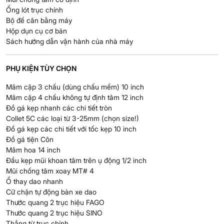
Ống lót trục chính
Bộ đế cân bằng máy
Hộp dụn cụ cơ bản
Sách hướng dẫn vận hành của nhà máy
PHỤ KIỆN TÙY CHỌN
Mâm cặp 3 chấu (dùng chấu mềm) 10 inch
Mâm cặp 4 chấu không tự định tâm 12 inch
Đồ gá kẹp nhanh các chi tiết tròn
Collet 5C các loại từ 3-25mm (chọn size!)
Đồ gá kẹp các chi tiết với tốc kẹp 10 inch
Đồ gá tiện Côn
Mâm hoa 14 inch
Đầu kẹp mũi khoan tâm trên ụ động 1/2 inch
Mũi chống tâm xoay MT# 4
Ổ thay dao nhanh
Cữ chặn tự động bàn xe dao
Thước quang 2 trục hiệu FAGO
Thước quang 2 trục hiệu SINO
Thắng từ trục chính