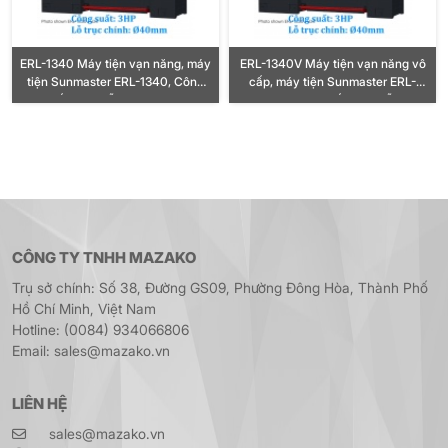
ERL-1340 Máy tiện vạn năng, máy
ERL-1340V Máy tiện vạn năng vô
tiện Sunmaster ERL-1340, Công
cấp, máy tiện Sunmaster ERL-
suất 3HP, Lỗ trục Ø40mm
1340V, Công suất 3HP, Lỗ trục
Ø40mm
CÔNG TY TNHH MAZAKO
Trụ sở chính: Số 38, Đường GS09, Phường Đông Hòa, Thành Phố
Hồ Chí Minh, Việt Nam
Hotline: (0084) 934066806
Email: sales@mazako.vn
LIÊN HỆ
sales@mazako.vn