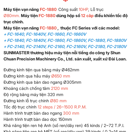
Máy tiện vạn năng
FC-1880
Công suất
10HP
, Lỗ trục
Ø80mm.
Máy tiện
FC-1880
dùng hộp số
12 câp
điều khiển tốc độ
trục chính.
Máy tiện vạn năng
FC-1880
, thuộc FC Series với các model:
+ FC-1640, FC-1640V, FC-1660, FC-1660V
+ FC-1840, FC-1840V, FC-1860, FC-1860V, FC-1880, FC-1880V
+ FC-2140, FC-2140V, FC-2160, FC-2160V, FC-2180, FC-2180V
SUNMASTER thương hiệu máy tiện nỗi tiếng do công ty Shun
Chuan Precision Machinery Co., Ltd. sản xuất, xuất xứ Đài Loan.
Đường kính tiện qua băng máy Ø462mm
Đường kính qua hầu máy
Ø650 mm
Đường kính qua bàn dao ngang Ø305mm
Khoảng cách chống tâm
2120 mm
Độ rộng băng máy tiện 320 mm
Đường kính lỗ trục chính
Ø80 mm
Tốc độ trục chính
12 steps / 26~1500 R.P.M.
Hành trình trượt bàn dao ngang
300 mm
Hành trình trượt bàn dao dọc 150mm
Khả năng tiện ren hệ Anh (số ren/dãy ren) 45 kinds / 2~72 T.P.I.
Khả năng tiện ren hệ MÉT (số ren/dãy ren) 39 kinds / 0.2~14 mm