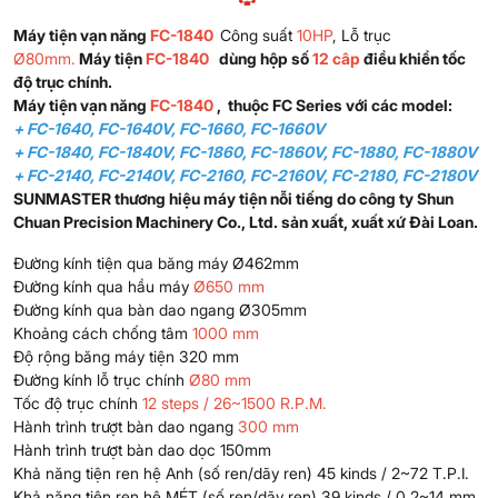
Máy tiện vạn năng
FC-1840
Công suất
10HP
, Lỗ trục
Ø80mm.
Máy tiện
FC-1840
dùng hộp số
12 câp
điều khiển tốc
độ trục chính.
Máy tiện vạn năng
FC-1840
, thuộc FC Series với các model:
+ FC-1640, FC-1640V, FC-1660, FC-1660V
+ FC-1840, FC-1840V, FC-1860, FC-1860V, FC-1880, FC-1880V
+ FC-2140, FC-2140V, FC-2160, FC-2160V, FC-2180, FC-2180V
SUNMASTER thương hiệu máy tiện nỗi tiếng do công ty Shun
Chuan Precision Machinery Co., Ltd. sản xuất, xuất xứ Đài Loan.
Đường kính tiện qua băng máy Ø462mm
Đường kính qua hầu máy
Ø650 mm
Đường kính qua bàn dao ngang Ø305mm
Khoảng cách chống tâm
1000 mm
Độ rộng băng máy tiện 320 mm
Đường kính lỗ trục chính
Ø80 mm
Tốc độ trục chính
12 steps / 26~1500 R.P.M.
Hành trình trượt bàn dao ngang
300 mm
Hành trình trượt bàn dao dọc 150mm
Khả năng tiện ren hệ Anh (số ren/dãy ren) 45 kinds / 2~72 T.P.I.
Khả năng tiện ren hệ MÉT (số ren/dãy ren) 39 kinds / 0.2~14 mm