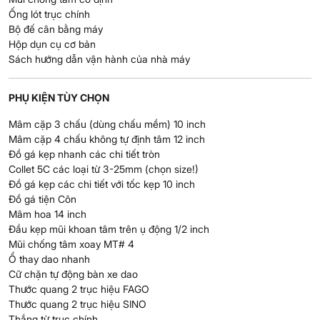
Ống lót trục chính
Bộ đế cân bằng máy
Hộp dụn cụ cơ bản
Sách hướng dẫn vận hành của nhà máy
PHỤ KIỆN TÙY CHỌN
Mâm cặp 3 chấu (dùng chấu mềm) 10 inch
Mâm cặp 4 chấu không tự định tâm 12 inch
Đồ gá kẹp nhanh các chi tiết tròn
Collet 5C các loại từ 3-25mm (chọn size!)
Đồ gá kẹp các chi tiết với tốc kẹp 10 inch
Đồ gá tiện Côn
Mâm hoa 14 inch
Đầu kẹp mũi khoan tâm trên ụ động 1/2 inch
Mũi chống tâm xoay MT# 4
Ổ thay dao nhanh
Cữ chặn tự động bàn xe dao
Thước quang 2 trục hiệu FAGO
Thước quang 2 trục hiệu SINO
Thắng từ trục chính