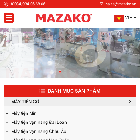
(0084)934 06 68 06
sales@mazako.vn
VIE
Toggle navigation
DANH MỤC SẢN PHẨM
MÁY TIỆN CƠ
Máy tiện Mini
Máy tiện vạn năng Đài Loan
Máy tiện vạn năng Châu Âu