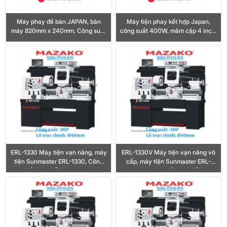
Máy phay để bàn JAPAN, bàn
Máy tiện phay kết hợp Japan,
máy 820mm x 240mm, Công suất
công suất 400W, mâm cặp 4 inch,
1500W, hành trình XYZ
bàn máy 140mm x 200mm
400/300/300mm
ERL-1330 Máy tiện vạn năng, máy
ERL-1330V Máy tiện vạn năng vô
tiện Sunmaster ERL-1330, Công
cấp, máy tiện Sunmaster ERL-
suất 3HP, Lỗ trục Ø40mm
1330V, Công suất 3HP, Lỗ trục
Ø40mm