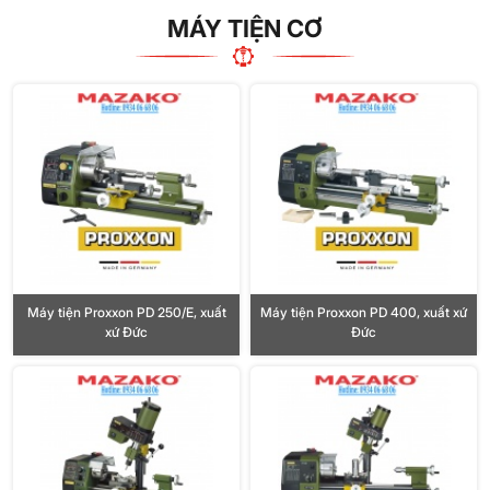
MÁY TIỆN CƠ
Máy tiện Proxxon PD 250/E, xuất
Máy tiện Proxxon PD 400, xuất xứ
xứ Đức
Đức