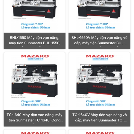
BHL-1550 Máy tiện vạn năng,
BHL-1550V Máy tiện vạn năng vô
máy tiện Sunmaster BHL-1550,
cấp, máy tiện Sunmaster BHL-
Công suất 7.5HP, Lỗ trục Ø56mm
1550V, Công suất 7.5HP, Lỗ trục
Ø56mm
TC-1640 Máy tiện vạn năng, máy
TC-1640V Máy tiện vạn năng vô
tiện Sunmaster TC-1640, Công
cấp, máy tiện Sunmaster TC-
suất 5HP, Lỗ trục Ø65mm
1640V, Công suất 5HP, Lỗ trục
Ø65mm